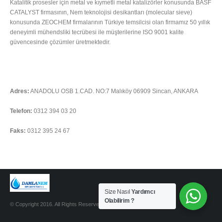
Katalitik prosesler için metal ve kıymetli metal katalizörler konusunda BASF
CATALYST firmasının, Nem teknolojisi desikantları (molecular sieve)
konusunda ZEOCHEM firmalarının Türkiye temsilcisi olan firmamız 50 yıllık
deneyimli mühendsliki tecrübesi ile müşterilerine ISO 9001 kalite
güvencesinde çözümler üretmektedir.
Tümünü Oku
İLETIŞIM
Adres:
ANADOLU OSB 1.CAD. NO:7 Malıköy 06909 Sincan, ANKARA
Telefon:
0312 394 03 20
Faks:
0312 395 24 67
Soru sormak için tıklayınız
Size Nasıl
Yardımcı
Olabilirim ?
© Copyright 2016. All Rights Reserved.