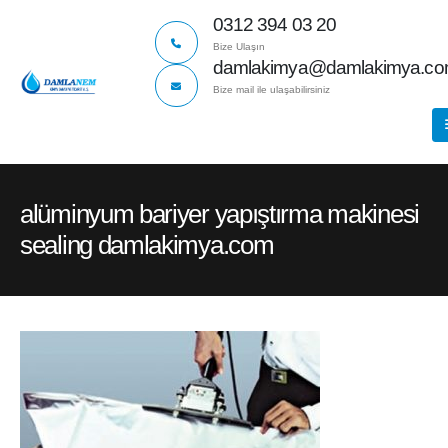
0312 394 03 20
Bize Ulaşın
damlakimya@damlakimya.c
Bize mail ile ulaşabilirsiniz
alüminyum bariyer yapıştırma makinesi
sealing damlakimya.com