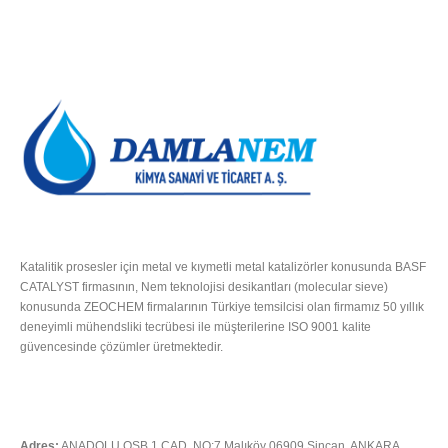
HAKKIMIZDA
Katalitik prosesler için metal ve kıymetli metal katalizörler konusunda BASF
CATALYST firmasının, Nem teknolojisi desikantları (molecular sieve)
konusunda ZEOCHEM firmalarının Türkiye temsilcisi olan firmamız 50 yıllık
deneyimli mühendsliki tecrübesi ile müşterilerine ISO 9001 kalite
güvencesinde çözümler üretmektedir.
Tümünü Oku
İLETIŞIM
Adres:
ANADOLU OSB 1.CAD. NO:7 Malıköy 06909 Sincan, ANKARA