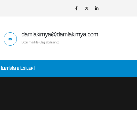
damlakimya@damlakimya.com
Bize mail ile ulaşabilirsiniz
İLETIŞIM BİLGİLERİ