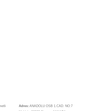
İLETIŞIM
metli
Adres:
ANADOLU OSB 1.CAD. NO:7