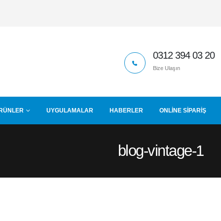
0312 394 03 20
Bize Ulaşın
RÜNLER
UYGULAMALAR
HABERLER
ONLINE SIPARIŞ
blog-vintage-1