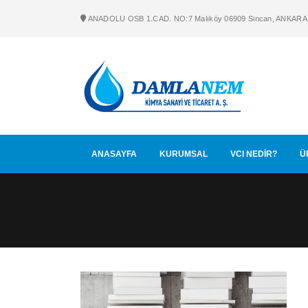
ANADOLU OSB 1.CAD. NO:7 Malıköy 06909 Sincan, ANKARA
ANASAYFA
KURUMSAL
VCI NEDİR?
Ü