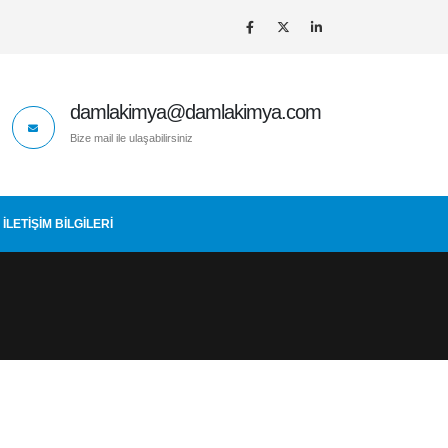
damlakimya@damlakimya.com
Bize mail ile ulaşabilirsiniz
İLETIŞIM BİLGİLERİ