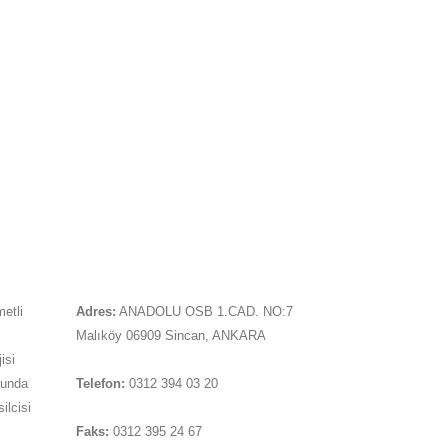
İLETIŞIM
metli
Adres:
ANADOLU OSB 1.CAD. NO:7
Malıköy 06909 Sincan, ANKARA
isi
sunda
Telefon:
0312 394 03 20
ilcisi
Faks:
0312 395 24 67