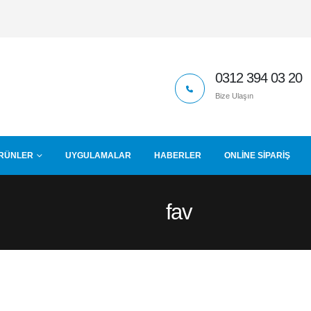
0312 394 03 20
Bize Ulaşın
RÜNLER
UYGULAMALAR
HABERLER
ONLINE SIPARIŞ
fav