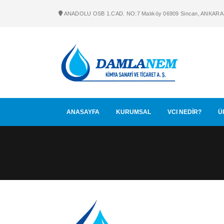
ANADOLU OSB 1.CAD. NO:7 Malıköy 06909 Sincan, ANKARA
ANASAYFA
KURUMSAL
VCI NEDİR?
Ü