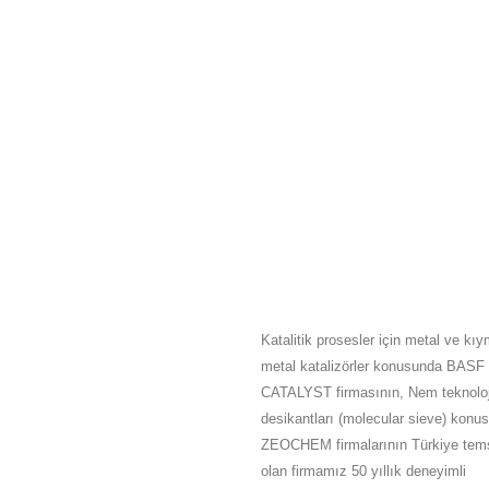
HAKKIMIZDA
Katalitik prosesler için metal ve kıy
metal katalizörler konusunda BASF
CATALYST firmasının, Nem teknoloj
desikantları (molecular sieve) konu
ZEOCHEM firmalarının Türkiye tems
olan firmamız 50 yıllık deneyimli