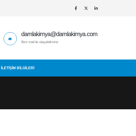
damlakimya@damlakimya.com
Bize mail ile ulaşabilirsiniz
İLETIŞIM BİLGİLERİ