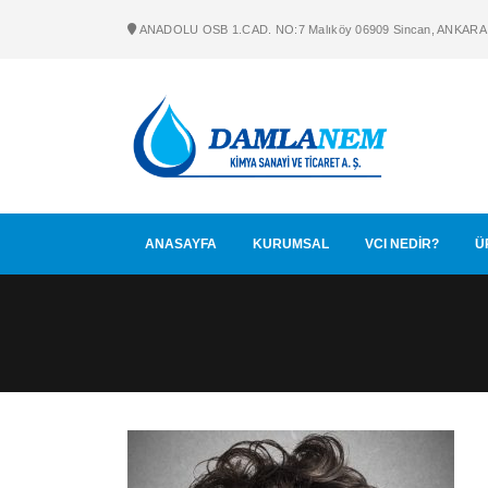
ANADOLU OSB 1.CAD. NO:7 Malıköy 06909 Sincan, ANKARA
ANASAYFA
KURUMSAL
VCI NEDİR?
Ü