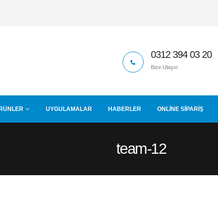
0312 394 03 20
Bize Ulaşın
RÜNLER
UYGULAMALAR
HABERLER
ONLINE SIPARIŞ
team-12