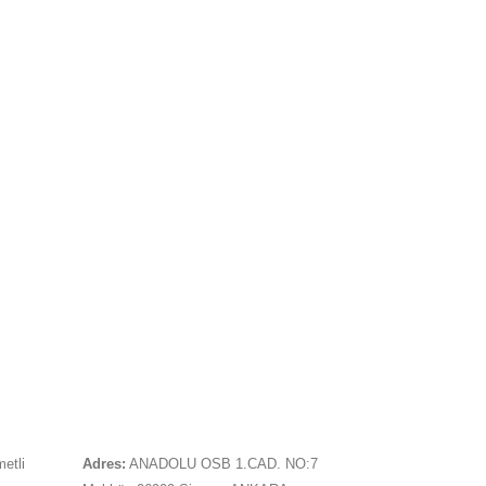
İLETIŞIM
metli
Adres:
ANADOLU OSB 1.CAD. NO:7