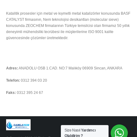
HAKKIMIZDA
Katalitik prosesler için metal ve kıymetli metal katalizörler konusunda BASF
CATALYST firmasının, Nem teknolojisi desikantları (molecular sieve)
konusunda ZEOCHEM firmalarının Türkiye temsilcisi olan firmamız 50 yıllık
deneyimli mühendsliki tecrübesi ile müşterilerine ISO 9001 kalite
güvencesinde çözümler üretmektedir.
Tümünü Oku
İLETIŞIM
Adres:
ANADOLU OSB 1.CAD. NO:7 Malıköy 06909 Sincan, ANKARA
Telefon:
0312 394 03 20
Faks:
0312 395 24 67
Soru sormak için tıklayınız
Size Nasıl
Yardımcı
Olabilirim ?