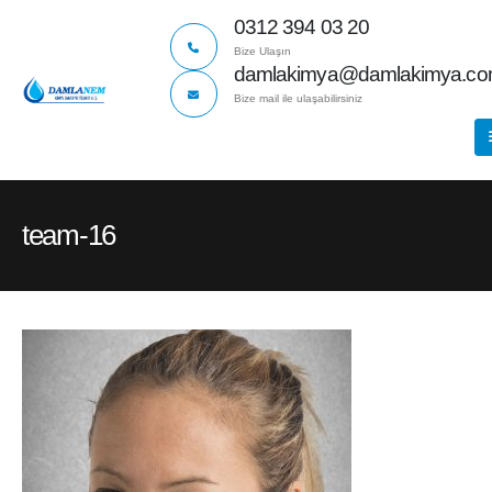
0312 394 03 20
Bize Ulaşın
damlakimya@damlakimya.c
Bize mail ile ulaşabilirsiniz
team-16