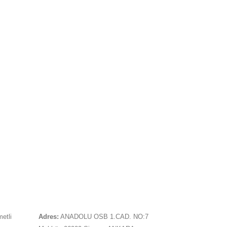
İLETIŞIM
metli
Adres:
ANADOLU OSB 1.CAD. NO:7