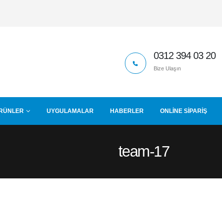
0312 394 03 20
Bize Ulaşın
RÜNLER
UYGULAMALAR
HABERLER
ONLINE SIPARIŞ
team-17