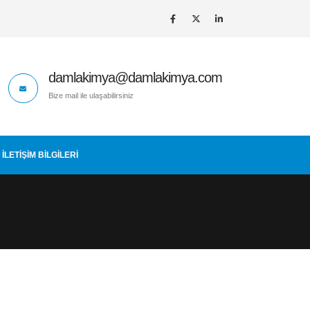
damlakimya@damlakimya.com
Bize mail ile ulaşabilirsiniz
İLETIŞIM BİLGİLERİ