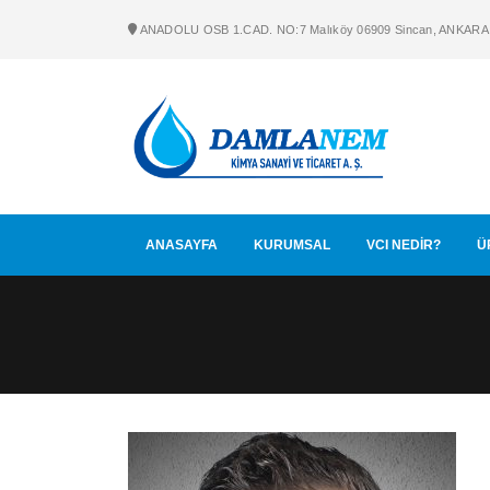
ANADOLU OSB 1.CAD. NO:7 Malıköy 06909 Sincan, ANKARA
ANASAYFA
KURUMSAL
VCI NEDİR?
Ü