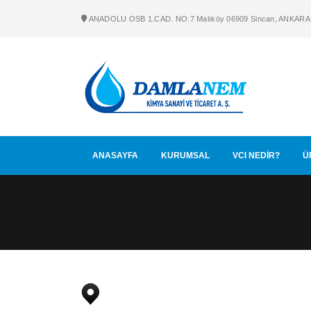
ANADOLU OSB 1.CAD. NO:7 Malıköy 06909 Sincan, ANKARA
ANASAYFA
KURUMSAL
VCI NEDİR?
Ü