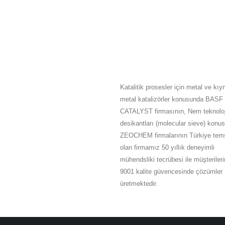
HAKKIMIZDA
Katalitik prosesler için metal ve kıy
metal katalizörler konusunda BASF
CATALYST firmasının, Nem teknoloj
desikantları (molecular sieve) konu
ZEOCHEM firmalarının Türkiye tems
olan firmamız 50 yıllık deneyimli
mühendsliki tecrübesi ile müşteriler
9001 kalite güvencesinde çözümler
üretmektedir.
Tümünü Oku