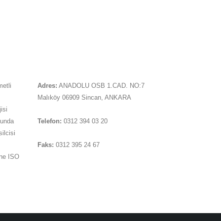
İLETIŞIM
metli
Adres:
ANADOLU OSB 1.CAD. NO:7
Malıköy 06909 Sincan, ANKARA
isi
sunda
Telefon:
0312 394 03 20
ilcisi
Faks:
0312 395 24 67
ine ISO
Soru sormak için tıklayınız