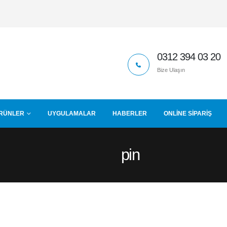
0312 394 03 20
Bize Ulaşın
RÜNLER
UYGULAMALAR
HABERLER
ONLINE SIPARIŞ
pin