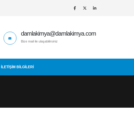
damlakimya@damlakimya.com
Bize mail ile ulaşabilirsiniz
İLETIŞIM BİLGİLERİ