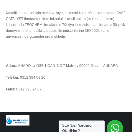
HAKKIMIZDA
Katalitik prosesler için metal ve kıymetli metal katalizörler konusunda BASF
CATALYST firmasının, Nem teknolojisi desikantları (molecular sieve)
konusunda ZEOCHEM firmalarının Türkiye temsilcisi olan firmamız 50 yıllık
deneyimli mühendsliki tecrübesi ile müşterilerine ISO 9001 kalite
güvencesinde çözümler üretmektedir.
Tümünü Oku
İLETIŞIM
Adres:
ANADOLU OSB 1.CAD. NO:7 Malıköy 06909 Sincan, ANKARA
Telefon:
0312 394 03 20
Faks:
0312 395 24 67
Soru sormak için tıklayınız
Size Nasıl
Yardımcı
Olabilirim ?