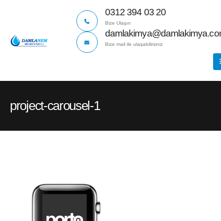
0312 394 03 20
Bize Ulaşın
damlakimya@damlakimya.c
Bize mail ile ulaşabilirsiniz
project-carousel-1