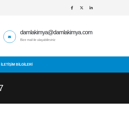
damlakimya@damlakimya.com
Bize mail ile ulaşabilirsiniz
İLETIŞIM BİLGİLERİ
7