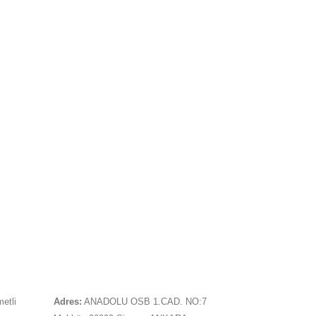
İLETIŞIM
metli
Adres:
ANADOLU OSB 1.CAD. NO:7