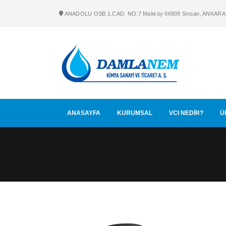
ANADOLU OSB 1.CAD. NO:7 Malıköy 06909 Sincan, ANKARA
ANASAYFA
KURUMSAL
VCI NEDİR?
Ü