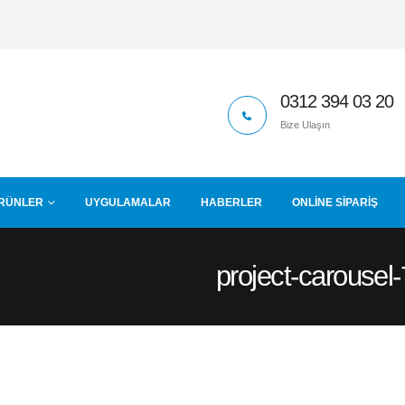
0312 394 03 20
Bize Ulaşın
RÜNLER
UYGULAMALAR
HABERLER
ONLINE SIPARIŞ
project-carousel-