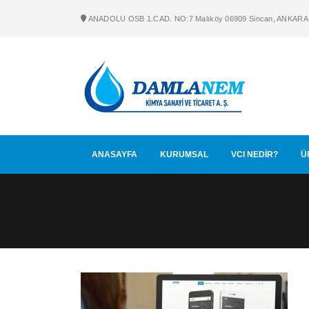
ANADOLU OSB 1.CAD. NO:7 Malıköy 06909 Sincan, ANKARA
ANASAYFA
KURUMSAL
VCI NEDİR?
Ü