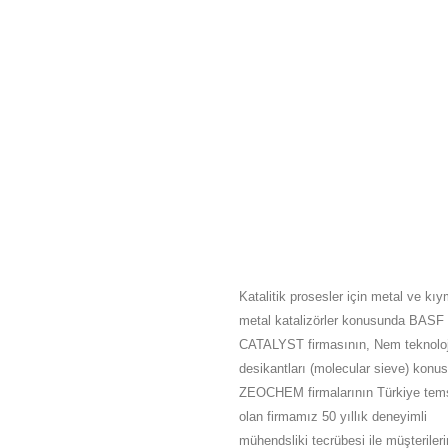
HAKKIMIZDA
Katalitik prosesler için metal ve kıy
metal katalizörler konusunda BASF
CATALYST firmasının, Nem teknoloj
desikantları (molecular sieve) konu
ZEOCHEM firmalarının Türkiye tems
olan firmamız 50 yıllık deneyimli
mühendsliki tecrübesi ile müşteriler