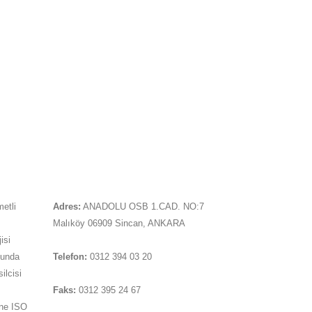
İLETIŞIM
metli
Adres:
ANADOLU OSB 1.CAD. NO:7
Malıköy 06909 Sincan, ANKARA
isi
sunda
Telefon:
0312 394 03 20
ilcisi
Faks:
0312 395 24 67
ine ISO