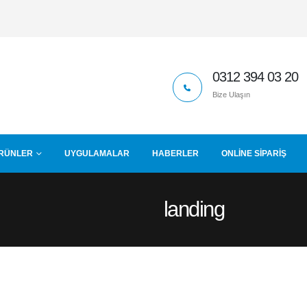
0312 394 03 20
Bize Ulaşın
RÜNLER
UYGULAMALAR
HABERLER
ONLINE SIPARIŞ
landing