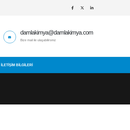
damlakimya@damlakimya.com
Bize mail ile ulaşabilirsiniz
İLETIŞIM BİLGİLERİ