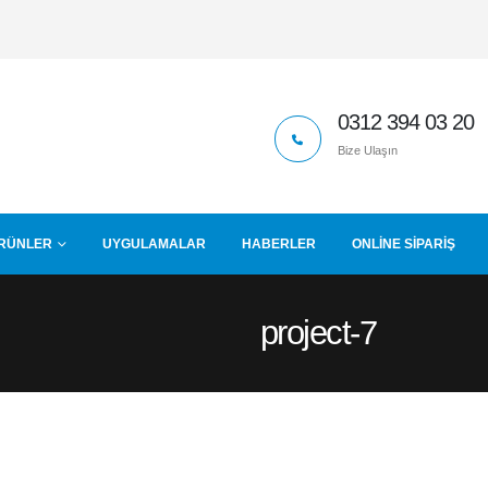
0312 394 03 20
Bize Ulaşın
RÜNLER
UYGULAMALAR
HABERLER
ONLINE SIPARIŞ
project-7