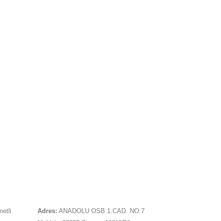
İLETIŞIM
metli
Adres:
ANADOLU OSB 1.CAD. NO:7