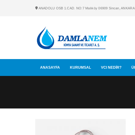
ANADOLU OSB 1.CAD. NO:7 Malıköy 06909 Sincan, ANKARA
ANASAYFA
KURUMSAL
VCI NEDİR?
Ü