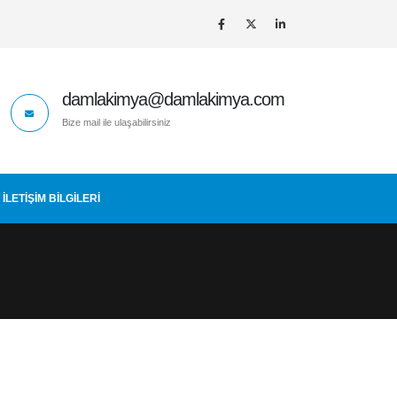
damlakimya@damlakimya.com
Bize mail ile ulaşabilirsiniz
İLETIŞIM BİLGİLERİ