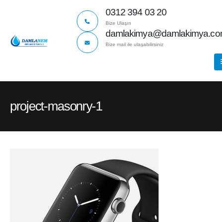
0312 394 03 20
Bize Ulaşın
damlakimya@damlakimya.c
Bize mail ile ulaşabilirsiniz
project-masonry-1