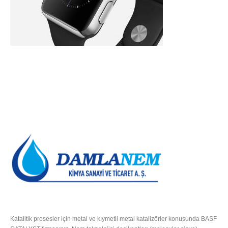
HAKKIMIZDA
Katalitik prosesler için metal ve kıymetli metal katalizörler konusunda BASF