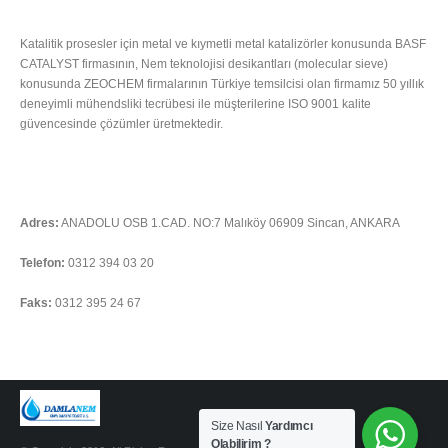
HAKKIMIZDA
Katalitik prosesler için metal ve kıymetli metal katalizörler konusunda BASF
CATALYST firmasının, Nem teknolojisi desikantları (molecular sieve)
konusunda ZEOCHEM firmalarının Türkiye temsilcisi olan firmamız 50 yıllık
deneyimli mühendsliki tecrübesi ile müşterilerine ISO 9001 kalite
güvencesinde çözümler üretmektedir.
Tümünü Oku
İLETIŞIM
Adres:
ANADOLU OSB 1.CAD. NO:7 Malıköy 06909 Sincan, ANKARA
Telefon:
0312 394 03 20
Faks:
0312 395 24 67
Soru sormak için tıklayınız
Size Nasıl
Yardımcı
Olabilirim ?