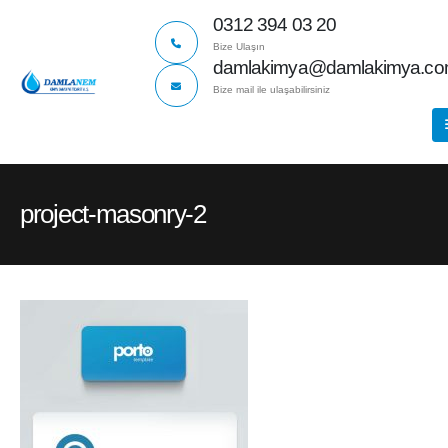
0312 394 03 20
Bize Ulaşın
damlakimya@damlakimya.c
Bize mail ile ulaşabilirsiniz
project-masonry-2