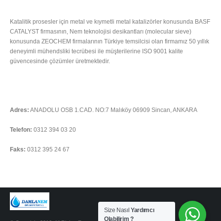
HAKKIMIZDA
Katalitik prosesler için metal ve kıymetli metal katalizörler konusunda BASF
CATALYST firmasının, Nem teknolojisi desikantları (molecular sieve)
konusunda ZEOCHEM firmalarının Türkiye temsilcisi olan firmamız 50 yıllık
deneyimli mühendsliki tecrübesi ile müşterilerine ISO 9001 kalite
güvencesinde çözümler üretmektedir.
Tümünü Oku
İLETIŞIM
Adres:
ANADOLU OSB 1.CAD. NO:7 Malıköy 06909 Sincan, ANKARA
Telefon:
0312 394 03 20
Faks:
0312 395 24 67
Soru sormak için tıklayınız
Size Nasıl
Yardımcı
Olabilirim ?