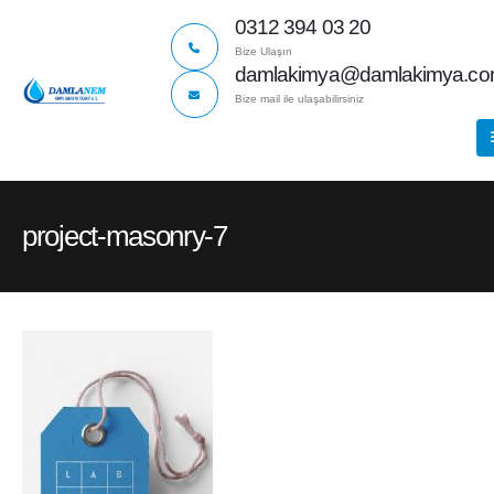
0312 394 03 20
Bize Ulaşın
damlakimya@damlakimya.c
Bize mail ile ulaşabilirsiniz
project-masonry-7