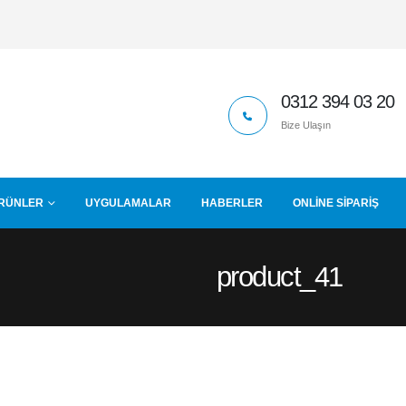
0312 394 03 20
Bize Ulaşın
RÜNLER
UYGULAMALAR
HABERLER
ONLINE SIPARIŞ
product_41