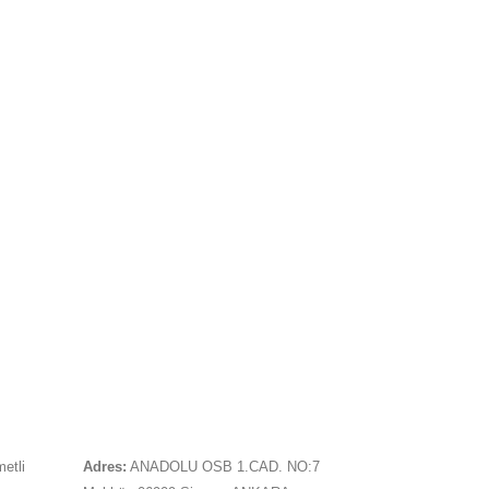
İLETIŞIM
metli
Adres:
ANADOLU OSB 1.CAD. NO:7