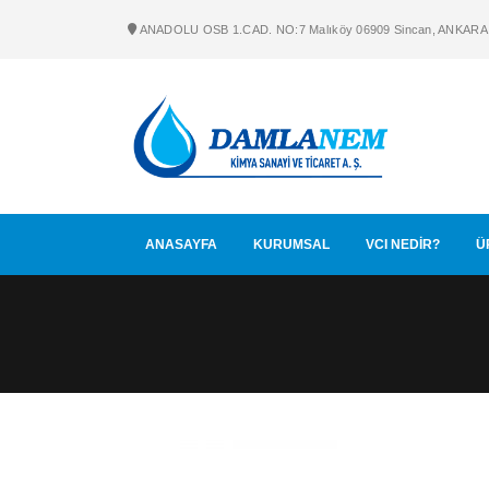
ANADOLU OSB 1.CAD. NO:7 Malıköy 06909 Sincan, ANKARA
ANASAYFA
KURUMSAL
VCI NEDİR?
Ü