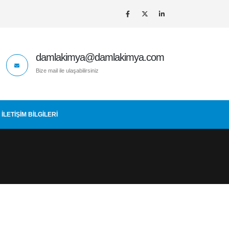
damlakimya@damlakimya.com
Bize mail ile ulaşabilirsiniz
İLETIŞIM BİLGİLERİ