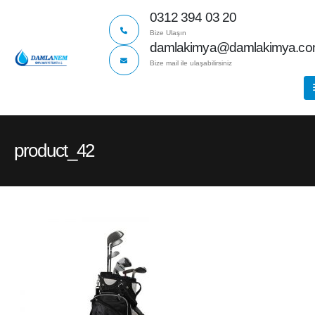
0312 394 03 20
Bize Ulaşın
damlakimya@damlakimya.c
Bize mail ile ulaşabilirsiniz
product_42