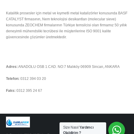
HAKKIMIZDA
Katalitik prosesler için metal ve kıymetli metal katalizörler konusunda BASF
CATALYST firmasının, Nem teknolojisi desikantları (molecular sieve)
konusunda ZEOCHEM firmalarının Türkiye temsilcisi olan firmamız 50 yıllık
deneyimli mühendsliki tecrübesi ile müşterilerine ISO 9001 kalite
güvencesinde çözümler üretmektedir.
Tümünü Oku
İLETIŞIM
Adres:
ANADOLU OSB 1.CAD. NO:7 Malıköy 06909 Sincan, ANKARA
Telefon:
0312 394 03 20
Faks:
0312 395 24 67
Soru sormak için tıklayınız
Size Nasıl
Yardımcı
Olabilirim ?