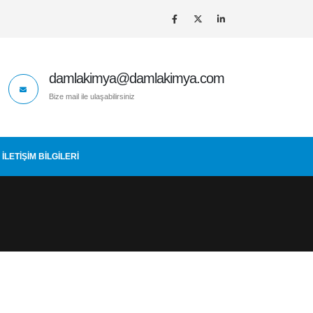
damlakimya@damlakimya.com
Bize mail ile ulaşabilirsiniz
İLETIŞIM BİLGİLERİ