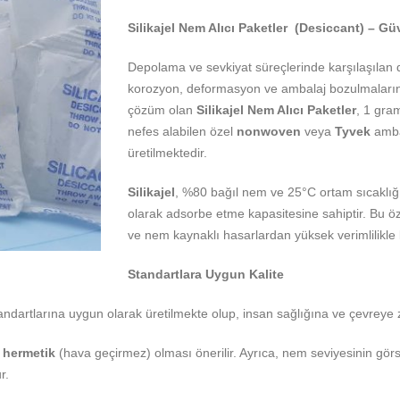
Silikajel Nem Alıcı Paketler (Desiccant) – G
Depolama ve sevkiyat süreçlerinde karşılaşılan d
korozyon, deformasyon ve ambalaj bozulmalarına n
çözüm olan
Silikajel Nem Alıcı Paketler
, 1 gra
nefes alabilen özel
nonwoven
veya
Tyvek
ambal
üretilmektedir.
Silikajel
, %80 bağıl nem ve 25°C ortam sıcaklı
olarak adsorbe etme kapasitesine sahiptir. Bu öz
ve nem kaynaklı hasarlardan yüksek verimlilikle 
Standartlara Uygun Kalite
andartlarına uygun olarak üretilmekte olup, insan sağlığına ve çevreye 
n
hermetik
(hava geçirmez) olması önerilir. Ayrıca, nem seviyesinin görs
r.