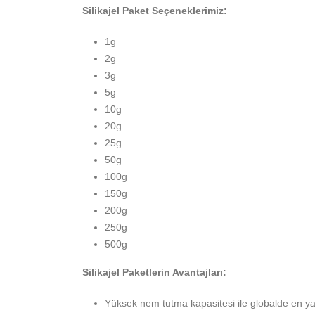
Silikajel Paket Seçeneklerimiz:
1g
2g
3g
5g
10g
20g
25g
50g
100g
150g
200g
250g
500g
Silikajel Paketlerin Avantajları:
Yüksek nem tutma kapasitesi ile globalde en yay