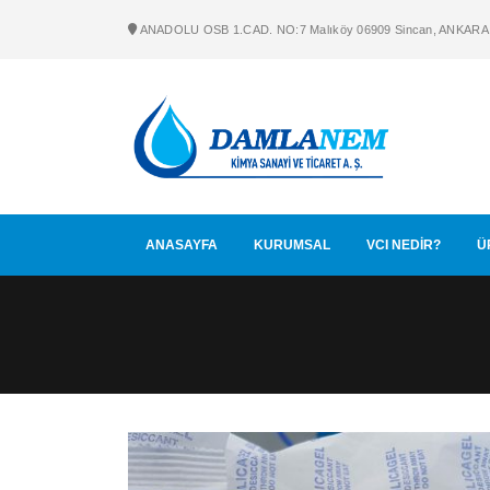
ANADOLU OSB 1.CAD. NO:7 Malıköy 06909 Sincan, ANKARA
ANASAYFA
KURUMSAL
VCI NEDİR?
Ü