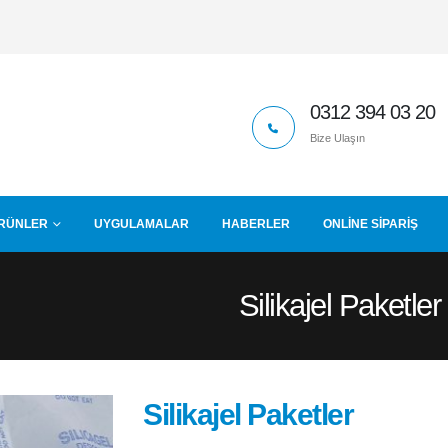
0312 394 03 20
Bize Ulaşın
RÜNLER
UYGULAMALAR
HABERLER
ONLINE SIPARIŞ
Silikajel Paketler
Silikajel Paketler