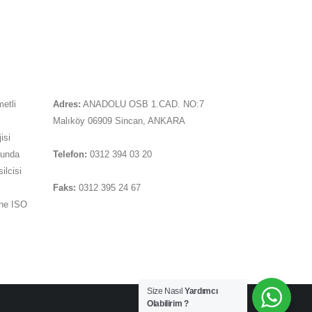
İLETIŞIM
metli
Adres:
ANADOLU OSB 1.CAD. NO:7
Malıköy 06909 Sincan, ANKARA
isi
sunda
Telefon:
0312 394 03 20
ilcisi
Faks:
0312 395 24 67
ine ISO
Soru sormak için tıklayınız
Size Nasıl
Yardımcı
Olabilirim ?