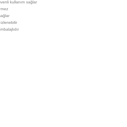
enli kullanım sağlar
irmez
sağlar
izlenebilir
mbalajlıdır