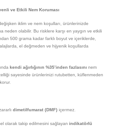
üvenli ve Etkili Nem Koruması
eğişken iklim ve nem koşulları, ürünlerinizde
eden olabilir. Bu risklere karşı en yaygın ve etkili
mdan 500 grama kadar farklı boyut ve içeriklerde,
ajlarda, el değmeden ve hijyenik koşullarda
ğında
kendi ağırlığının %35’inden fazlasını
nem
elliği sayesinde ürünlerinizi rutubetten, küflenmeden
korur.
zararlı
dimetilfumarat (DMF)
içermez.
el olarak takip edilmesini sağlayan
indikatörlü