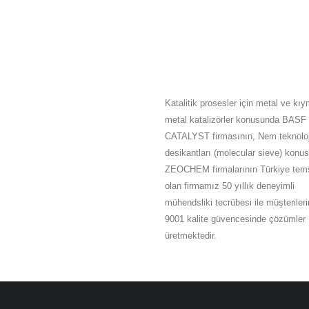
HAKKIMIZDA
Katalitik prosesler için metal ve kıy
metal katalizörler konusunda BASF
CATALYST firmasının, Nem teknoloj
desikantları (molecular sieve) konu
ZEOCHEM firmalarının Türkiye tems
olan firmamız 50 yıllık deneyimli
mühendsliki tecrübesi ile müşteriler
9001 kalite güvencesinde çözümler
üretmektedir.
Tümünü Oku