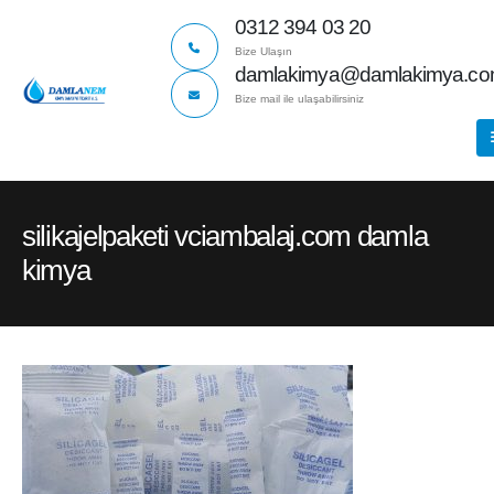
0312 394 03 20
Bize Ulaşın
damlakimya@damlakimya.c
Bize mail ile ulaşabilirsiniz
silikajelpaketi vciambalaj.com damla
kimya