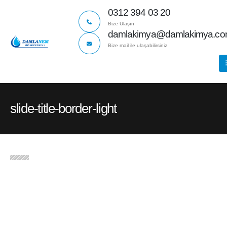
0312 394 03 20
Bize Ulaşın
damlakimya@damlakimya.c
Bize mail ile ulaşabilirsiniz
slide-title-border-light