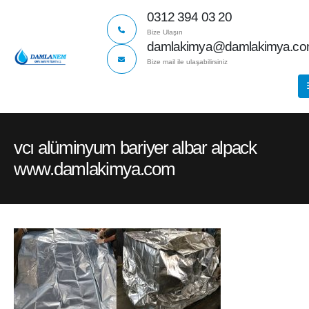
0312 394 03 20
Bize Ulaşın
damlakimya@damlakimya.c
Bize mail ile ulaşabilirsiniz
vcı alüminyum bariyer albar alpack
www.damlakimya.com