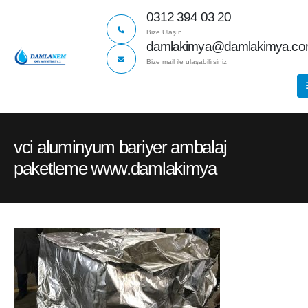
0312 394 03 20
Bize Ulaşın
damlakimya@damlakimya.c
Bize mail ile ulaşabilirsiniz
vci aluminyum bariyer ambalaj
paketleme www.damlakimya