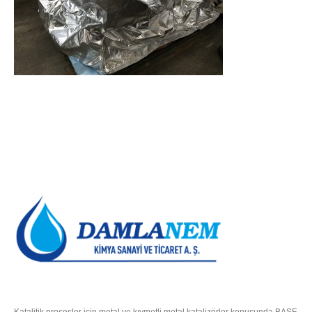
HAKKIMIZDA
Katalitik prosesler için metal ve kıymetli metal katalizörler konusunda BASF