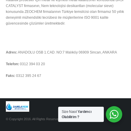
CATALYST firmasının, Nem teknolojisi desikantları (molecular sieve)
konusunda ZEOCHEM firmalarının Türkiye temsilcisi olan firmamız 50 yıllık
deneyimli mühendsliki tecrübesi ile müşterilerine ISO 9001 kalite
güvencesinde çözümler üretmektedir.
Tümünü Oku
İLETIŞIM
Adres:
ANADOLU OSB 1.CAD. NO:7 Malıköy 06909 Sincan, ANKARA
Telefon:
0312 394 03 20
Faks:
0312 395 24 67
Soru sormak için tıklayınız
Size Nasıl
Yardımcı
Olabilirim ?
© Copyright 2016. All Rights Reserved.