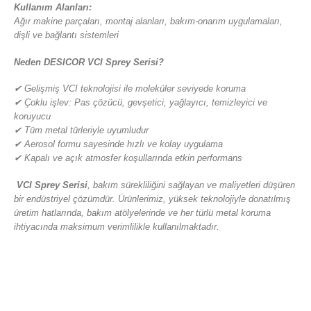
Kullanım Alanları:
Ağır makine parçaları, montaj alanları, bakım-onarım uygulamaları,
dişli ve bağlantı sistemleri
Neden DESICOR VCI Sprey Serisi?
✔
Gelişmiş VCI teknolojisi ile moleküler seviyede koruma
✔
Ç
oklu i
ş
lev: Pas
çö
z
ü
c
ü
, gev
ş
etici, ya
ğ
lay
ı
c
ı
, temizleyici ve
koruyucu
✔
T
ü
m metal t
ü
rleriyle uyumludur
✔
Aerosol formu sayesinde h
ı
zl
ı
ve kolay uygulama
✔
Kapal
ı
ve a
çı
k atmosfer ko
ş
ullar
ı
nda etkin performans
VCI Sprey Serisi
, bakım sürekliliğini sağlayan ve maliyetleri düşüren
bir endüstriyel çözümdür. Ürünlerimiz, yüksek teknolojiyle donatılmış
üretim hatlarında, bakım atölyelerinde ve her türlü metal koruma
ihtiyacında maksimum verimlilikle kullanılmaktadır.