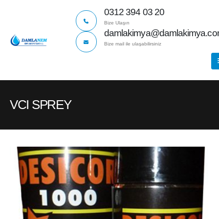
0312 394 03 20
Bize Ulaşın
damlakimya@damlakimya.c
Bize mail ile ulaşabilirsiniz
VCI SPREY