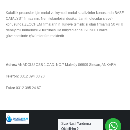
HAKKIMIZDA
Katalitik prosesler için metal ve kıymetli metal katalizörler konusunda BASF
CATALYST firmasının, Nem teknolojisi desikantları (molecular sieve)
konusunda ZEOCHEM firmalarının Türkiye temsilcisi olan firmamız 50 yıllık
deneyimli mühendsliki tecrübesi ile müşterilerine ISO 9001 kalite
güvencesinde çözümler üretmektedir.
Tümünü Oku
İLETIŞIM
Adres:
ANADOLU OSB 1.CAD. NO:7 Malıköy 06909 Sincan, ANKARA
Telefon:
0312 394 03 20
Faks:
0312 395 24 67
Soru sormak için tıklayınız
Size Nasıl
Yardımcı
Olabilirim ?