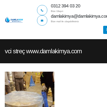
0312 394 03 20
Bize Ulaşın
damlakimya@damlakimya.c
Bize mail ile ulaşabilirsiniz
vci streç www.damlakimya.com