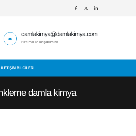
damlakimya@damlakimya.com
Bize mail ile ulaşabilirsiniz
İLETIŞIM BİLGİLERİ
rinkleme damla kimya