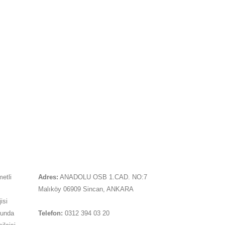
İLETIŞIM
metli
Adres:
ANADOLU OSB 1.CAD. NO:7
Malıköy 06909 Sincan, ANKARA
isi
sunda
Telefon:
0312 394 03 20