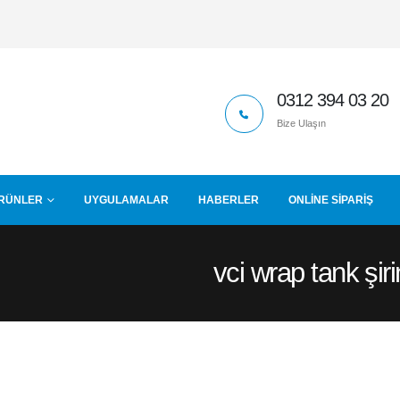
0312 394 03 20
Bize Ulaşın
RÜNLER
UYGULAMALAR
HABERLER
ONLINE SIPARIŞ
vci wrap tank şi