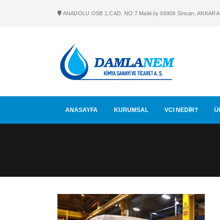
ANADOLU OSB 1.CAD. NO:7 Malıköy 06909 Sincan, ANKARA
ANASAYFA
KURUMSAL
VCI NEDİR?
Ü