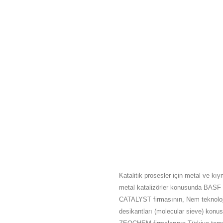
HAKKIMIZDA
Katalitik prosesler için metal ve kıy
metal katalizörler konusunda BASF
CATALYST firmasının, Nem teknoloj
desikantları (molecular sieve) konu