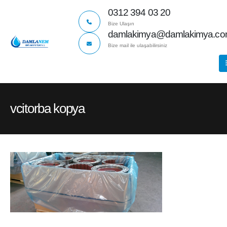
0312 394 03 20
Bize Ulaşın
damlakimya@damlakimya.c
Bize mail ile ulaşabilirsiniz
vcitorba kopya