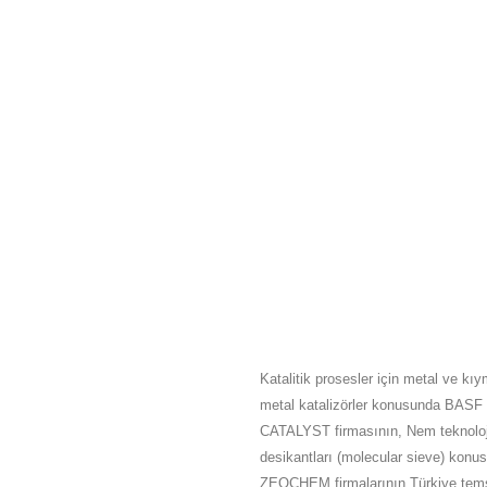
HAKKIMIZDA
Katalitik prosesler için metal ve kıy
metal katalizörler konusunda BASF
CATALYST firmasının, Nem teknoloj
desikantları (molecular sieve) konu
ZEOCHEM firmalarının Türkiye tems