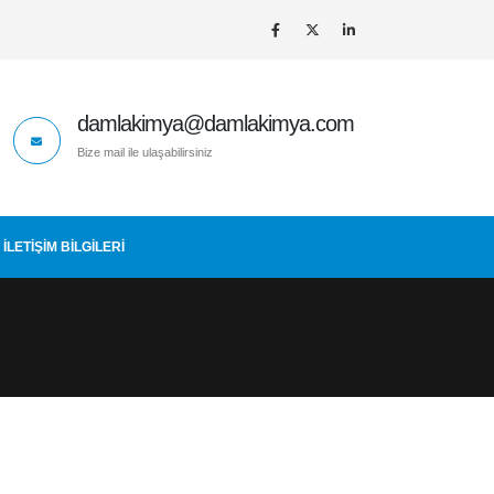
damlakimya@damlakimya.com
Bize mail ile ulaşabilirsiniz
İLETIŞIM BİLGİLERİ