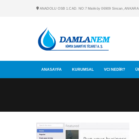
ANADOLU OSB 1.CAD. NO:7 Malıköy 06909 Sincan, ANKARA
ANASAYFA
KURUMSAL
VCI NEDİR?
Ü