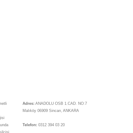
İLETIŞIM
metli
Adres:
ANADOLU OSB 1.CAD. NO:7
Malıköy 06909 Sincan, ANKARA
isi
sunda
Telefon:
0312 394 03 20
ilcisi