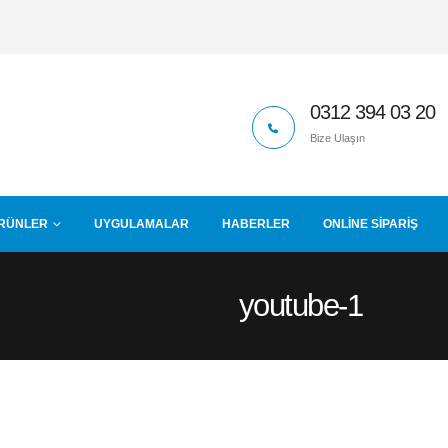
0312 394 03 20
Bize Ulaşın
RÜNLER
UYGULAMALAR
HABERLER
ONLINE SIPARIŞ
youtube-1