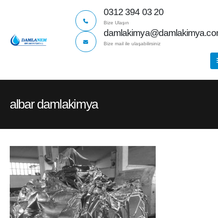
0312 394 03 20
Bize Ulaşın
damlakimya@damlakimya.c
Bize mail ile ulaşabilirsiniz
albar damlakimya