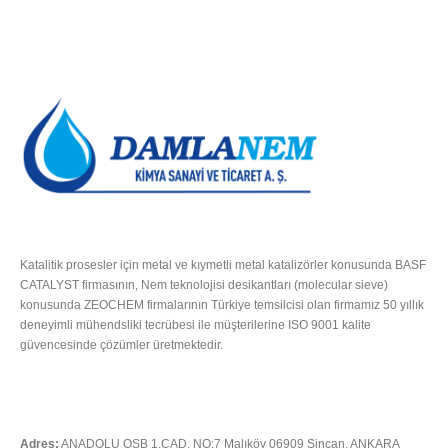
HAKKIMIZDA
Katalitik prosesler için metal ve kıymetli metal katalizörler konusunda BASF
CATALYST firmasının, Nem teknolojisi desikantları (molecular sieve)
konusunda ZEOCHEM firmalarının Türkiye temsilcisi olan firmamız 50 yıllık
deneyimli mühendsliki tecrübesi ile müşterilerine ISO 9001 kalite
güvencesinde çözümler üretmektedir.
Tümünü Oku
İLETIŞIM
Adres:
ANADOLU OSB 1.CAD. NO:7 Malıköy 06909 Sincan, ANKARA